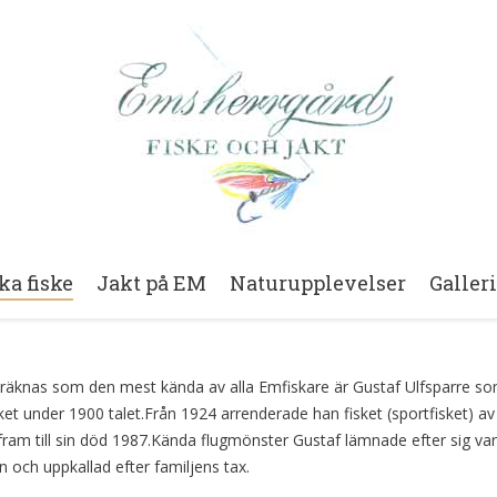
ka fiske
Jakt på EM
Naturupplevelser
Galler
äknas som den mest kända av alla Emfiskare är Gustaf Ulfsparre s
sket under 1900 talet.Från 1924 arrenderade han fisket (sportfisket) av
ram till sin död 1987.Kända flugmönster Gustaf lämnade efter sig var
n och uppkallad efter familjens tax.