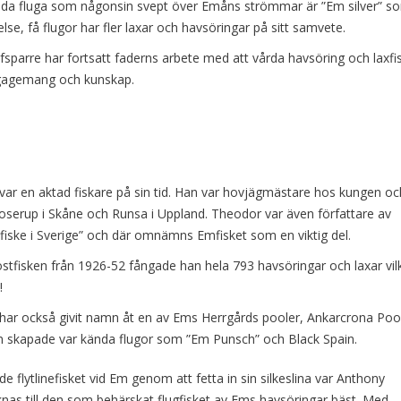
da fluga som någonsin svept över Emåns strömmar är ”Em silver” s
se, få flugor har fler laxar och havsöringar på sitt samvete.
sparre har fortsatt faderns arbete med att vårda havsöring och laxfi
gagemang och kunskap.
ar en aktad fiskare på sin tid. Han var hovjägmästare hos kungen oc
oserup i Skåne och Runsa i Uppland. Theodor var även författare av
rtfiske i Sverige” och där omnämns Emfisket som en viktig del.
stfisken från 1926-52 fångade han hela 793 havsöringar och laxar vil
!
ar också givit namn åt en av Ems Herrgårds pooler, Ankarcrona Pool
 skapade var kända flugor som ”Em Punsch” och Black Spain.
 flytlinefisket vid Em genom att fetta in sin silkeslina var Anthony
knas till den som behärskat flugfisket av Ems havsöringar bäst. Med