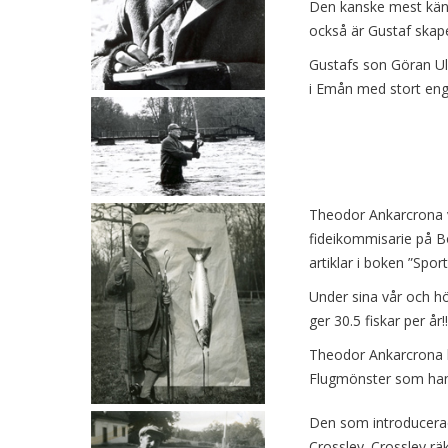
Den kanske mest kän
också är Gustaf skapel
Gustafs son Göran Ulf
i Emån med stort en
Theodor Ankarcrona v
fideikommisarie på B
artiklar i boken ”Spo
Under sina vår och hö
ger 30.5 fiskar per år!!
Theodor Ankarcrona h
Flugmönster som han
Den som introducerade
Crossley. Crossley rä