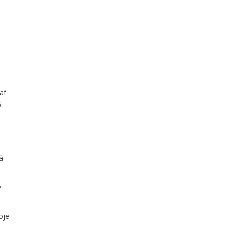
af
.
å
v
öje