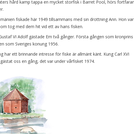
ters hård kamp tappa en mycket storfisk i Barret Pool, hörs fortfara
r.
mänien fiskade här 1949 tillsammans med sin drottning Ann. Hon var
, som tog med dem hit vid ett av hans fisken.
 Gustaf VI Adolf gästade Em två gånger. Första gången som kronprins
en som Sveriges konung 1956.
g har ett brinnande intresse för fiske är allmänt känt. Kung Carl XVI
gästat oss en gång, det var under vårfisket 1974.