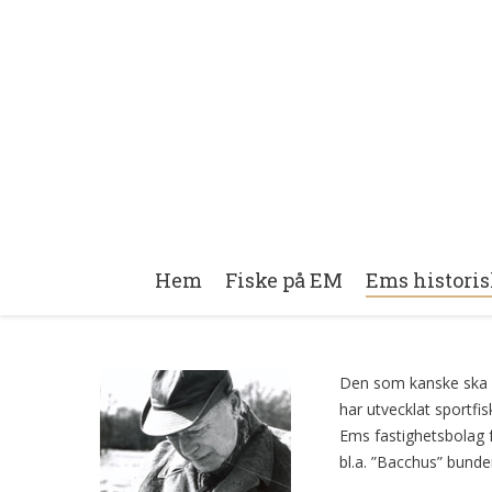
Hem
Fiske på EM
Ems historis
Den som kanske ska r
har utvecklat sportfi
Ems fastighetsbolag f
bl.a. ”Bacchus” bunde