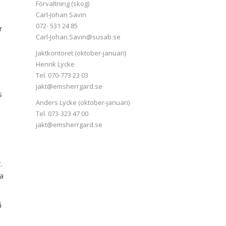
Förvaltning (skog)
Carl-Johan Savin
072- 531 24 85
r
Carl-Johan.Savin@susab.se
Jaktkontoret (oktober-januari)
Henrik Lycke
Tel. 070-773 23 03
jakt@emsherrgard.se
s
Anders Lycke (oktober-januari)
Tel. 073-323 47 00
jakt@emsherrgard.se
.
da
å