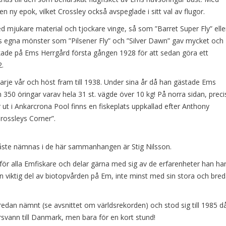
 en ny epok, vilket Crossley också avspeglade i sitt val av flugor.
ed mjukare material och tjockare vinge, så som ”Barret Super Fly” elle
 egna mönster som ”Pilsener Fly” och ”Silver Dawn” gav mycket och
iskade på Ems Herrgård första gången 1928 för att sedan göra ett
2.
rje vår och höst fram till 1938. Under sina år då han gästade Ems
350 öringar varav hela 31 st. vägde över 10 kg! På norra sidan, preci
ut i Ankarcrona Pool finns en fiskeplats uppkallad efter Anthony
rossleys Corner”.
ste nämnas i de här sammanhangen är Stig Nilsson.
ör alla Emfiskare och delar gärna med sig av de erfarenheter han har
 en viktig del av biotopvården på Em, inte minst med sin stora och bre
 redan nämnt (se avsnittet om världsrekorden) och stod sig till 1985 d
rsvann till Danmark, men bara för en kort stund!