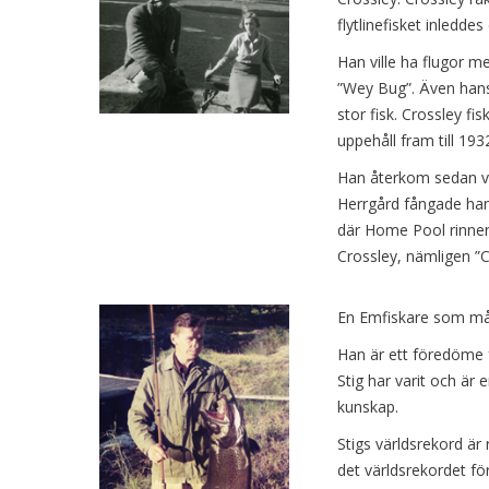
flytlinefisket inleddes
Han ville ha flugor m
”Wey Bug”. Även hans
stor fisk. Crossley f
uppehåll fram till 193
Han återkom sedan va
Herrgård fångade han 
där Home Pool rinner 
Crossley, nämligen ”C
En Emfiskare som må
Han är ett föredöme f
Stig har varit och är
kunskap.
Stigs världsrekord är
det världsrekordet fö