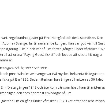
r varit regelbundna gäster på Ems Herrgård och dess sportfiske. Den
f Adolf av Sverige, far till nuvarande kungen. Han var god vän till Gust
ritjänstgöring i Eksjö och var på Em första gången under vårfisket 1926
 till att ordna ”Paying Guest-fisket” och lovade att skicka hit några
amma år.
terligare två år, 1927 och 1931.
 och prins Wilhelm av Sverige var två mycket frekventa fiskegäster p
e fiska på Em 1935. Sedan återkom han årligen till mitten av 50-talet.
l Em första gången 1942 och återkom vår som höst fram till mitten a
 förmodligen den som har mest fiskedagar på Em.
ge gästade Em en gång under vårfisket 1937. Ekot efter prinsens missn