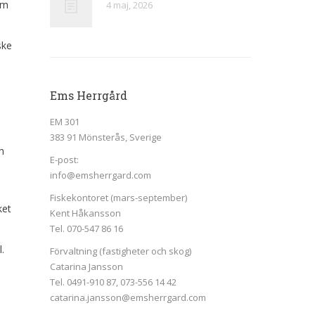
om
4 maj, 2026
ske
Ems Herrgård
EM 301
383 91 Mönsterås, Sverige
h
E-post:
info@emsherrgard.com
Fiskekontoret (mars-september)
ket
Kent Håkansson
Tel. 070-547 86 16
.
Förvaltning (fastigheter och skog)
Catarina Jansson
Tel. 0491-910 87, 073-556 14 42
catarina.jansson@emsherrgard.com