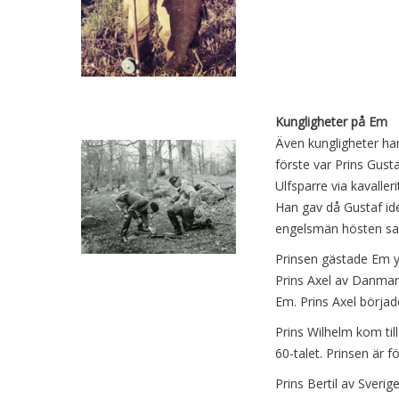
Kungligheter på Em
Även kungligheter ha
förste var Prins Gusta
Ulfsparre via kavalle
Han gav då Gustaf idén
engelsmän hösten s
Prinsen gästade Em yt
Prins Axel av Danmark
Em. Prins Axel börjad
Prins Wilhelm kom til
60-talet. Prinsen är
Prins Bertil av Sveri