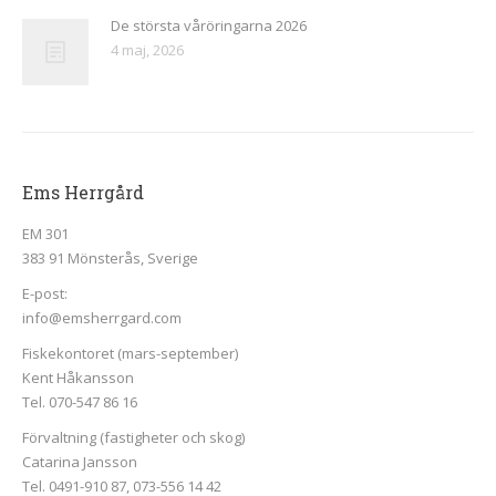
De största våröringarna 2026
4 maj, 2026
Ems Herrgård
EM 301
383 91 Mönsterås, Sverige
E-post:
info@emsherrgard.com
Fiskekontoret (mars-september)
Kent Håkansson
Tel. 070-547 86 16
Förvaltning (fastigheter och skog)
Catarina Jansson
Tel. 0491-910 87, 073-556 14 42