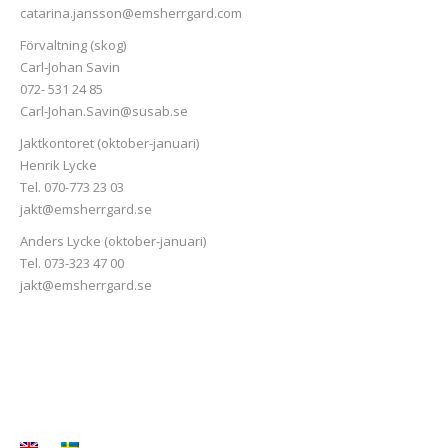
catarina.jansson@emsherrgard.com
Förvaltning (skog)
Carl-Johan Savin
072- 531 24 85
Carl-Johan.Savin@susab.se
Jaktkontoret (oktober-januari)
Henrik Lycke
Tel. 070-773 23 03
jakt@emsherrgard.se
Anders Lycke (oktober-januari)
Tel. 073-323 47 00
jakt@emsherrgard.se