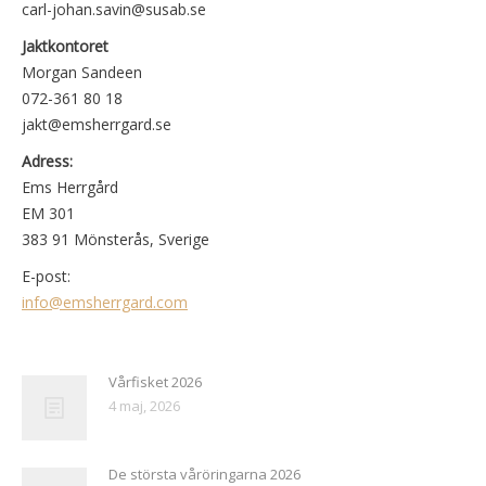
carl-johan.savin@susab.se
Jaktkontoret
Morgan Sandeen
072-361 80 18
jakt@emsherrgard.se
Adress:
Ems Herrgård
EM 301
383 91 Mönsterås, Sverige
E-post:
info@emsherrgard.com
Vårfisket 2026
4 maj, 2026
De största våröringarna 2026