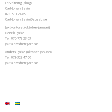
Förvaltning (skog)
Carl-Johan Savin
072- 531 24 85
Carl-Johan.Savin@susab.se
Jaktkontoret (oktober-januari)
Henrik Lycke
Tel. 070-773 23 03
jakt@emsherrgard.se
Anders Lycke (oktober-januari)
Tel. 073-323 47 00
jakt@emsherrgard.se