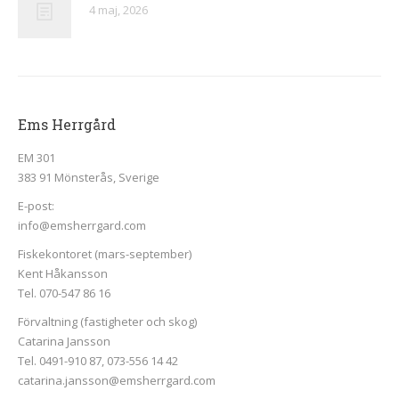
4 maj, 2026
Ems Herrgård
EM 301
383 91 Mönsterås, Sverige
E-post:
info@emsherrgard.com
Fiskekontoret (mars-september)
Kent Håkansson
Tel. 070-547 86 16
Förvaltning (fastigheter och skog)
Catarina Jansson
Tel. 0491-910 87, 073-556 14 42
catarina.jansson@emsherrgard.com