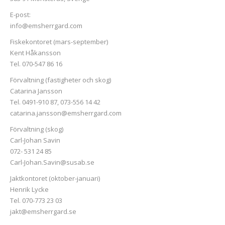
E-post:
info@emsherrgard.com
Fiskekontoret (mars-september)
Kent Håkansson
Tel. 070-547 86 16
Förvaltning (fastigheter och skog)
Catarina Jansson
Tel. 0491-910 87, 073-556 14 42
catarina.jansson@emsherrgard.com
Förvaltning (skog)
Carl-Johan Savin
072- 531 24 85
Carl-Johan.Savin@susab.se
Jaktkontoret (oktober-januari)
Henrik Lycke
Tel. 070-773 23 03
jakt@emsherrgard.se