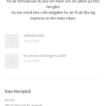
På vår hemsida kan du läsa om fisket och om jakten på Ems
Herrgård.
Du kan också titta i vårt bildgalleri för att få att låta dig
inspireras av den unika miljön.
Vårfisket 2026
4 maj, 2026
De största våröringarna 2026
4 maj, 2026
Ems Herrgård
EM 301
383 91 Mönsterås, Sverige